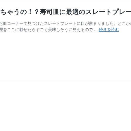
えちゃうの！？寿司皿に最適のスレートプレ
お皿コーナーで見つけたスレートプレートに目が留まりました。どこかの
【ダ
理をここに載せたらすごく美味しそうに見えるので …
続きを読む
イ
ソ
ー
釣
具
認
定
品】
こ
れ
100
均
で
買
え
ち