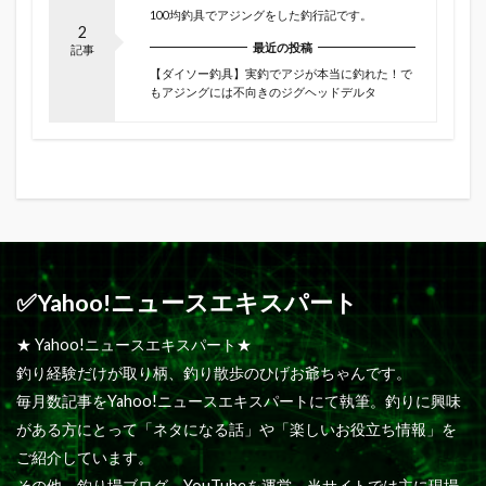
100均釣具でアジングをした釣行記です。
2
最近の投稿
記事
【ダイソー釣具】実釣でアジが本当に釣れた！で
もアジングには不向きのジグヘッドデルタ
✅Yahoo!ニュースエキスパート
★ Yahoo!ニュースエキスパート★
釣り経験だけが取り柄、釣り散歩のひげお爺ちゃんです。
毎月数記事をYahoo!ニュースエキスパートにて執筆。釣りに興味
がある方にとって「ネタになる話」や「楽しいお役立ち情報」を
ご紹介しています。
その他、釣り場ブログ、YouTubeを運営。当サイトでは主に現場