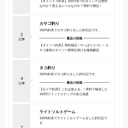
【キャンドゥ釣具】100円魚つかみトングは便利
なのか？使えるレベルなのか？実釣で検証！
カサゴ釣り
100均釣具でカサゴ釣りをした釣行記です。
2
最近の投稿
記事
【ダイソー釣具】実釣検証！やっぱりスゴい！カ
サゴ連発のダイソー胴突仕掛けを徹底解説
タコ釣り
100均釣具でタコ釣りをした釣行記です。
4
最近の投稿
記事
【セリア釣具】これは使える…！実釣で確信した
100円クイックスナップの安心強度
ライトソルトゲーム
100均釣具でライトソルトゲームをした釣行記で
す。
2