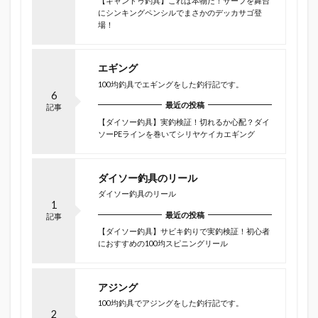
【キャンドゥ釣具】これは本物だ！サーフを舞台
にシンキングペンシルでまさかのデッカサゴ登
場！
エギング
100均釣具でエギングをした釣行記です。
6
最近の投稿
記事
【ダイソー釣具】実釣検証！切れるか心配？ダイ
ソーPEラインを巻いてシリヤケイカエギング
ダイソー釣具のリール
ダイソー釣具のリール
1
最近の投稿
記事
【ダイソー釣具】サビキ釣りで実釣検証！初心者
におすすめの100均スピニングリール
アジング
100均釣具でアジングをした釣行記です。
2