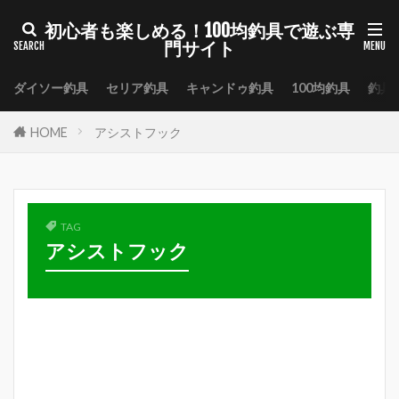
初心者も楽しめる！100均釣具で遊ぶ専
門サイト
ダイソー釣具
セリア釣具
キャンドゥ釣具
100均釣具
釣具
HOME
アシストフック
TAG
アシストフック