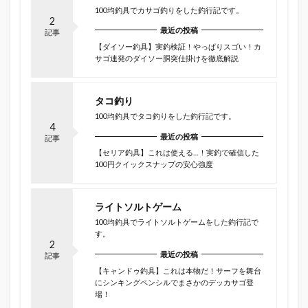
100均釣具でカサゴ釣りをした釣行記です。
2
最近の投稿
記事
【ダイソー釣具】実釣検証！やっぱりスゴい！カ
サゴ連発のダイソー胴突仕掛けを徹底解説
タコ釣り
100均釣具でタコ釣りをした釣行記です。
4
最近の投稿
記事
【セリア釣具】これは使える…！実釣で確信した
100円クイックスナップの安心強度
ライトソルトゲーム
100均釣具でライトソルトゲームをした釣行記で
す。
2
最近の投稿
記事
【キャンドゥ釣具】これは本物だ！サーフを舞台
にシンキングペンシルでまさかのデッカサゴ登
場！