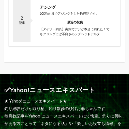
アジング
100均釣具でアジングをした釣行記です。
2
最近の投稿
記事
【ダイソー釣具】実釣でアジが本当に釣れた！で
もアジングには不向きのジグヘッドデルタ
✅Yahoo!ニュースエキスパート
★ Yahoo!ニュースエキスパート★
釣り経験だけが取り柄、釣り散歩のひげお爺ちゃんです。
毎月数記事をYahoo!ニュースエキスパートにて執筆。釣りに興味
がある方にとって「ネタになる話」や「楽しいお役立ち情報」を