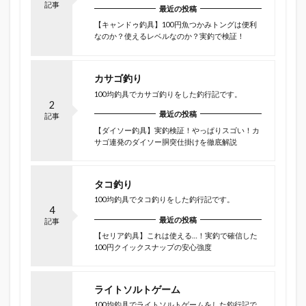
記事
最近の投稿
【キャンドゥ釣具】100円魚つかみトングは便利
なのか？使えるレベルなのか？実釣で検証！
カサゴ釣り
100均釣具でカサゴ釣りをした釣行記です。
2
最近の投稿
記事
【ダイソー釣具】実釣検証！やっぱりスゴい！カ
サゴ連発のダイソー胴突仕掛けを徹底解説
タコ釣り
100均釣具でタコ釣りをした釣行記です。
4
最近の投稿
記事
【セリア釣具】これは使える…！実釣で確信した
100円クイックスナップの安心強度
ライトソルトゲーム
100均釣具でライトソルトゲームをした釣行記で